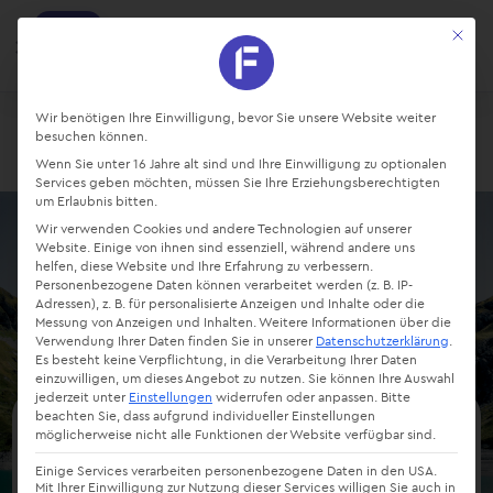
factro
Mit die
Ansehen
Projekte und Aufgaben managen
Kostenlos - Bei Google Play
Datenschutz-Präferenz
Wir benötigen Ihre Einwilligung, bevor Sie unsere Website weiter
besuchen können.
Login
Starte kostenlos
Wenn Sie unter 16 Jahre alt sind und Ihre Einwilligung zu optionalen
Services geben möchten, müssen Sie Ihre Erziehungsberechtigten
um Erlaubnis bitten.
Wir verwenden Cookies und andere Technologien auf unserer
Website. Einige von ihnen sind essenziell, während andere uns
helfen, diese Website und Ihre Erfahrung zu verbessern.
Personenbezogene Daten können verarbeitet werden (z. B. IP-
Adressen), z. B. für personalisierte Anzeigen und Inhalte oder die
Messung von Anzeigen und Inhalten.
Weitere Informationen über die
Verwendung Ihrer Daten finden Sie in unserer
Datenschutzerklärung
.
Es besteht keine Verpflichtung, in die Verarbeitung Ihrer Daten
einzuwilligen, um dieses Angebot zu nutzen.
Sie können Ihre Auswahl
jederzeit unter
Einstellungen
widerrufen oder anpassen.
Bitte
beachten Sie, dass aufgrund individueller Einstellungen
möglicherweise nicht alle Funktionen der Website verfügbar sind.
Zeitmanagement mit der
Einige Services verarbeiten personenbezogene Daten in den USA.
ALPEN-Methode: Tipps &
Mit Ihrer Einwilligung zur Nutzung dieser Services willigen Sie auch in