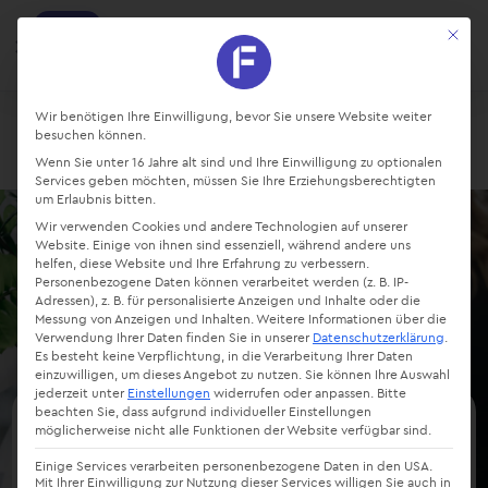
factro
Mit die
Ansehen
Projekte und Aufgaben managen
Kostenlos - Bei Google Play
Datenschutz-Präferenz
Wir benötigen Ihre Einwilligung, bevor Sie unsere Website weiter
besuchen können.
Login
Starte kostenlos
Wenn Sie unter 16 Jahre alt sind und Ihre Einwilligung zu optionalen
Services geben möchten, müssen Sie Ihre Erziehungsberechtigten
um Erlaubnis bitten.
Wir verwenden Cookies und andere Technologien auf unserer
Website. Einige von ihnen sind essenziell, während andere uns
helfen, diese Website und Ihre Erfahrung zu verbessern.
Personenbezogene Daten können verarbeitet werden (z. B. IP-
Adressen), z. B. für personalisierte Anzeigen und Inhalte oder die
Messung von Anzeigen und Inhalten.
Weitere Informationen über die
Verwendung Ihrer Daten finden Sie in unserer
Datenschutzerklärung
.
Es besteht keine Verpflichtung, in die Verarbeitung Ihrer Daten
einzuwilligen, um dieses Angebot zu nutzen.
Sie können Ihre Auswahl
jederzeit unter
Einstellungen
widerrufen oder anpassen.
Bitte
beachten Sie, dass aufgrund individueller Einstellungen
möglicherweise nicht alle Funktionen der Website verfügbar sind.
Projektstrukturplan:
Einige Services verarbeiten personenbezogene Daten in den USA.
Definition, Aufbau &
Mit Ihrer Einwilligung zur Nutzung dieser Services willigen Sie auch in