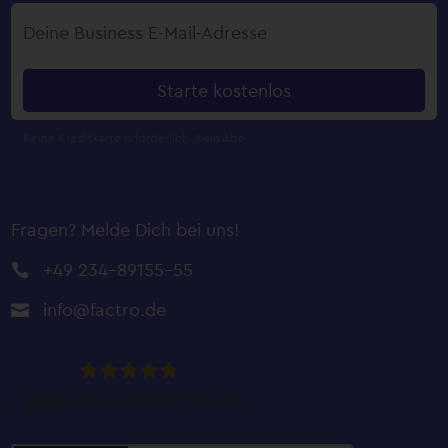
Starte kostenlos
Fragen? Melde Dich bei uns!
+49 234-89155-55

info@factro.de

52
Bewertungen auf ProvenExpert.com
factro