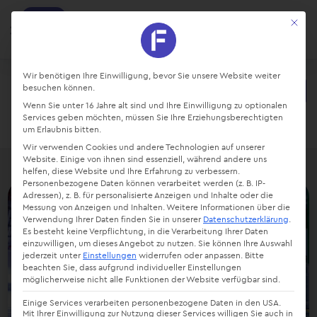
factro
Mit die
Ansehen
Projekte und Aufgaben managen
Kostenlos - Bei Google Play
Datenschutz-Präferenz
Wir benötigen Ihre Einwilligung, bevor Sie unsere Website weiter
besuchen können.
Starte kostenlos
Wenn Sie unter 16 Jahre alt sind und Ihre Einwilligung zu optionalen
Login
Services geben möchten, müssen Sie Ihre Erziehungsberechtigten
um Erlaubnis bitten.
Wir verwenden Cookies und andere Technologien auf unserer
Website. Einige von ihnen sind essenziell, während andere uns
helfen, diese Website und Ihre Erfahrung zu verbessern.
Personenbezogene Daten können verarbeitet werden (z. B. IP-
Adressen), z. B. für personalisierte Anzeigen und Inhalte oder die
Messung von Anzeigen und Inhalten.
Weitere Informationen über die
Verwendung Ihrer Daten finden Sie in unserer
Datenschutzerklärung
.
Es besteht keine Verpflichtung, in die Verarbeitung Ihrer Daten
einzuwilligen, um dieses Angebot zu nutzen.
Sie können Ihre Auswahl
jederzeit unter
Einstellungen
widerrufen oder anpassen.
Bitte
beachten Sie, dass aufgrund individueller Einstellungen
möglicherweise nicht alle Funktionen der Website verfügbar sind.
Einige Services verarbeiten personenbezogene Daten in den USA.
Mit Ihrer Einwilligung zur Nutzung dieser Services willigen Sie auch in