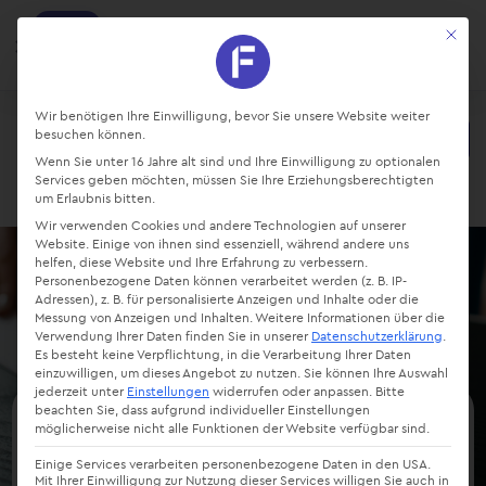
factro
Mit die
Ansehen
Projekte und Aufgaben managen
Kostenlos - Bei Google Play
Datenschutz-Präferenz
Wir benötigen Ihre Einwilligung, bevor Sie unsere Website weiter
besuchen können.
Starte kostenlos
Wenn Sie unter 16 Jahre alt sind und Ihre Einwilligung zu optionalen
Login
Services geben möchten, müssen Sie Ihre Erziehungsberechtigten
um Erlaubnis bitten.
Wir verwenden Cookies und andere Technologien auf unserer
Website. Einige von ihnen sind essenziell, während andere uns
helfen, diese Website und Ihre Erfahrung zu verbessern.
Personenbezogene Daten können verarbeitet werden (z. B. IP-
Adressen), z. B. für personalisierte Anzeigen und Inhalte oder die
Messung von Anzeigen und Inhalten.
Weitere Informationen über die
Verwendung Ihrer Daten finden Sie in unserer
Datenschutzerklärung
.
Es besteht keine Verpflichtung, in die Verarbeitung Ihrer Daten
einzuwilligen, um dieses Angebot zu nutzen.
Sie können Ihre Auswahl
jederzeit unter
Einstellungen
widerrufen oder anpassen.
Bitte
beachten Sie, dass aufgrund individueller Einstellungen
möglicherweise nicht alle Funktionen der Website verfügbar sind.
Rückwärtsterminierung –
Einige Services verarbeiten personenbezogene Daten in den USA.
Erfolg im
Mit Ihrer Einwilligung zur Nutzung dieser Services willigen Sie auch in