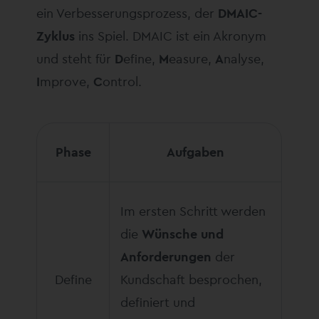
ein Verbesserungsprozess, der
DMAIC-
Zyklus
ins Spiel. DMAIC ist ein Akronym
und steht für
D
efine,
M
easure,
A
nalyse,
I
mprove,
C
ontrol.
Phase
Aufgaben
Im ersten Schritt werden
die
Wünsche und
Anforderungen
der
Define
Kundschaft besprochen,
definiert und