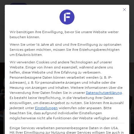
factro
Mit die
Ansehen
Projekte und Aufgaben managen
Kostenlos - Bei Google Play
Datenschutz-Präferenz
Wir benötigen Ihre Einwilligung, bevor Sie unsere Website weiter
besuchen können.
Starte kostenlos
Wenn Sie unter 16 Jahre alt sind und Ihre Einwilligung zu optionalen
Login
Services geben möchten, müssen Sie Ihre Erziehungsberechtigten
um Erlaubnis bitten.
Wir verwenden Cookies und andere Technologien auf unserer
Website. Einige von ihnen sind essenziell, während andere uns
helfen, diese Website und Ihre Erfahrung zu verbessern.
Personenbezogene Daten können verarbeitet werden (z. B. IP-
Adressen), z. B. für personalisierte Anzeigen und Inhalte oder die
Messung von Anzeigen und Inhalten.
Weitere Informationen über die
Verwendung Ihrer Daten finden Sie in unserer
Datenschutzerklärung
.
Es besteht keine Verpflichtung, in die Verarbeitung Ihrer Daten
einzuwilligen, um dieses Angebot zu nutzen.
Sie können Ihre Auswahl
jederzeit unter
Einstellungen
widerrufen oder anpassen.
Bitte
beachten Sie, dass aufgrund individueller Einstellungen
möglicherweise nicht alle Funktionen der Website verfügbar sind.
Six Sigma: Definition,
Einige Services verarbeiten personenbezogene Daten in den USA.
Erklärung & Vorteile
Mit Ihrer Einwilligung zur Nutzung dieser Services willigen Sie auch in