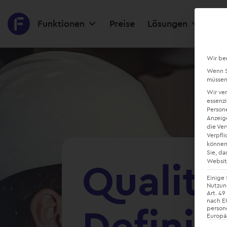
Funktionen
Preise
Lösungen
Res
Wir be
Wenn Si
müssen 
Wir ve
essenzi
Persone
Anzeig
die Ve
Verpfli
können
Sie, da
Qualit
Websit
Einige 
Nutzung
Art. 49
nach EU
Definit
person
Europä