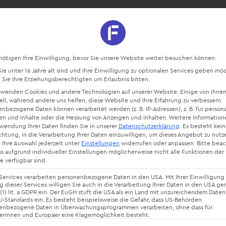
sourcen
Blog
Starte kostenlos
Datenschutz-Präferenz
nötigen Ihre Einwilligung, bevor Sie unsere Website weiter besuchen können.
e unter 16 Jahre alt sind und Ihre Einwilligung zu optionalen Services geben mö
Sie Ihre Erziehungsberechtigten um Erlaubnis bitten.
rwenden Cookies und andere Technologien auf unserer Website. Einige von ihnen
ell, während andere uns helfen, diese Website und Ihre Erfahrung zu verbessern.
nbezogene Daten können verarbeitet werden (z. B. IP-Adressen), z. B. für persona
en und Inhalte oder die Messung von Anzeigen und Inhalten.
Weitere Information
rwendung Ihrer Daten finden Sie in unserer
Datenschutzerklärung
.
Es besteht kei
chtung, in die Verarbeitung Ihrer Daten einzuwilligen, um dieses Angebot zu nutz
 Ihre Auswahl jederzeit unter
Einstellungen
widerrufen oder anpassen.
Bitte bea
ss aufgrund individueller Einstellungen möglicherweise nicht alle Funktionen der
ätsmanagem
e verfügbar sind.
Services verarbeiten personenbezogene Daten in den USA. Mit Ihrer Einwilligung 
 dieser Services willigen Sie auch in die Verarbeitung Ihrer Daten in den USA g
 (1) lit. a GDPR ein. Der EuGH stuft die USA als ein Land mit unzureichendem Date
-Standards ein. Es besteht beispielsweise die Gefahr, dass US-Behörden
ion und Ziel
enbezogene Daten in Überwachungsprogrammen verarbeiten, ohne dass für
erinnen und Europäer eine Klagemöglichkeit besteht.