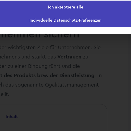
Ich akzeptiere alle
Individuelle Datenschutz-Präferenzen
ernehmen sichern
der wichtigsten Ziele für Unternehmen. Sie
nehmens und stärkt das
Vertrauen
zu
er zu einer Bindung führt und die
t des Produkts bzw. der Dienstleistung
. In
ch das sogenannte Qualitätsmanagement
llt.
Inhalt