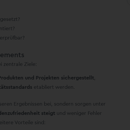
gesetzt?
tiert?
berprüfbar?
gements
zentrale Ziele:
Produkten und Projekten sichergestellt
,
itätsstandards
etabliert werden.
sseren Ergebnissen bei, sondern sorgen unter
enzufriedenheit steigt
und weniger Fehler
eitere Vorteile sind: