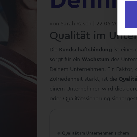
von
Sarah Rasch
|
22.06.2026
Qualität im Unt
Die
Kundschaftsbindung
ist eines 
sorgt für ein
Wachstum
des Unter
Deinem Unternehmen. Ein Faktor, d
Zufriedenheit stärkt, ist die
Qualitä
einem Unternehmen wird dies dur
oder Qualitätssicherung sichergeste
Qualität im Unternehmen sichern