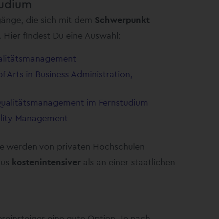
udium
ngänge, die sich mit dem
Schwerpunkt
 Hier findest Du eine Auswahl:
ualitätsmanagement
f Arts in Business Administration,
Qualitätsmanagement im Fernstudium
ality Management
ge werden von privaten Hochschulen
aus
kostenintensiver
als an einer staatlichen
ereinsteiger eine gute Option. Je nach