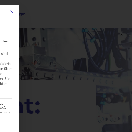
Mit diesem Button wird der Dialog geschlossen. Seine Funktionalität ist ide
Login
×
chten,
 sind
lisierte
en über
ne
en.
Sie
chten
ent:
zur
emäß
nschutz
e