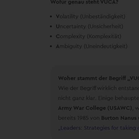
Wofür genau steht VUCA?
V
olatility (Unbeständigkeit)
U
ncertainty (Unsicherheit)
C
omplexity (Komplexität)
A
mbiguity (Uneindeutigkeit)
Woher stammt der Begriff „VU
Wie der Begriff wirklich entstan
nicht ganz klar. Einige behaupt
Army War College (USAWC)
, 
bereits 1985 von
Burton Nanus 
„Leaders: Strategies for taking