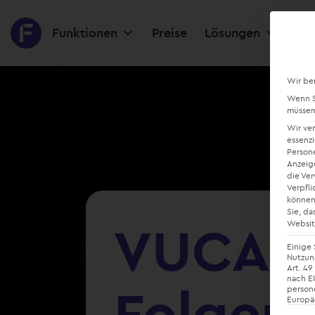
Funktionen
Preise
Lösungen
Res
Wir be
Wenn Si
müssen 
Wir ve
essenzi
Persone
Anzeig
die Ve
Verpfli
können
Sie, da
VUCA We
Websit
Einige 
Nutzung
Art. 49
nach EU
Folgen 
person
Europä