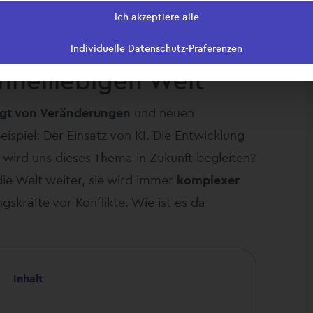
Ich akzeptiere alle
Individuelle Datenschutz-Präferenzen
chnelllebigen Welt
gt von Veränderungen
und neuen
ispiel: Der Einsatz von KI. Die Entwicklung
e wird uns dieses Thema in Zukunft begleiten?
die Welt weiter, sie wird immer
komplexer
skräfte vor Konflikte. Wie ist es da
Inhalt