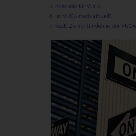
Beispiele für VUCA
Ist VUCA noch aktuell?
Fazit: Zurechtfinden in der VUC