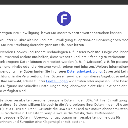
sourcen
Blog
Starte kostenlos
Datenschutz-Präferenz
nötigen Ihre Einwilligung, bevor Sie unsere Website weiter besuchen können.
e unter 16 Jahre alt sind und Ihre Einwilligung zu optionalen Services geben mö
Sie Ihre Erziehungsberechtigten um Erlaubnis bitten.
rwenden Cookies und andere Technologien auf unserer Website. Einige von ihnen
ell, während andere uns helfen, diese Website und Ihre Erfahrung zu verbessern.
nbezogene Daten können verarbeitet werden (z. B. IP-Adressen), z. B. für persona
en und Inhalte oder die Messung von Anzeigen und Inhalten.
Weitere Information
rwendung Ihrer Daten finden Sie in unserer
Datenschutzerklärung
.
Es besteht kei
chtung, in die Verarbeitung Ihrer Daten einzuwilligen, um dieses Angebot zu nutz
 Ihre Auswahl jederzeit unter
Einstellungen
widerrufen oder anpassen.
Bitte bea
ss aufgrund individueller Einstellungen möglicherweise nicht alle Funktionen der
lt: Definit
e verfügbar sind.
Services verarbeiten personenbezogene Daten in den USA. Mit Ihrer Einwilligung 
 dieser Services willigen Sie auch in die Verarbeitung Ihrer Daten in den USA g
 (1) lit. a GDPR ein. Der EuGH stuft die USA als ein Land mit unzureichendem Date
-Standards ein. Es besteht beispielsweise die Gefahr, dass US-Behörden
& Tipps
enbezogene Daten in Überwachungsprogrammen verarbeiten, ohne dass für
erinnen und Europäer eine Klagemöglichkeit besteht.