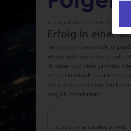
von
Sarah Rasch
|
06.01.2025
Erfolg in einer s
Die (Unternehmens-)Welt ist
geprä
Herausforderungen. Ein aktuelles Be
ist bisher noch nicht ganz klar. Wi
Stetig und schnell entwickelt sich 
und stellt Unternehmen und Führung
möglich, mitzuhalten?
Erfolg in einer schnelllebigen Welt