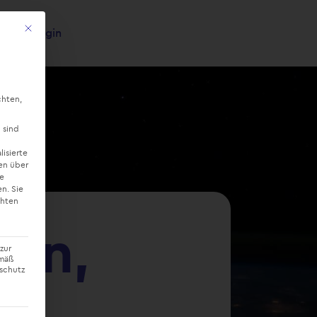
Mit diesem Button wird der Dialog geschlossen. Seine Funktionalität ist ide
Login
×
chten,
 sind
lisierte
en über
ne
en.
Sie
chten
ion,
zur
emäß
nschutz