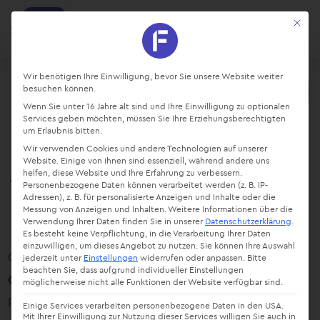
factro
Mit die
Ansehen
Projekte und Aufgaben managen
Kostenlos - Bei Google Play
Datenschutz-Präferenz
Wir benötigen Ihre Einwilligung, bevor Sie unsere Website weiter
besuchen können.
Starte kostenlos
Wenn Sie unter 16 Jahre alt sind und Ihre Einwilligung zu optionalen
Login
Services geben möchten, müssen Sie Ihre Erziehungsberechtigten
um Erlaubnis bitten.
Wir verwenden Cookies und andere Technologien auf unserer
Kostenlose Projektvorlagen
Website. Einige von ihnen sind essenziell, während andere uns
helfen, diese Website und Ihre Erfahrung zu verbessern.
für die Öffentliche Verwaltung
Personenbezogene Daten können verarbeitet werden (z. B. IP-
Adressen), z. B. für personalisierte Anzeigen und Inhalte oder die
Messung von Anzeigen und Inhalten.
Weitere Informationen über die
Verwendung Ihrer Daten finden Sie in unserer
Datenschutzerklärung
.
Es besteht keine Verpflichtung, in die Verarbeitung Ihrer Daten
einzuwilligen, um dieses Angebot zu nutzen.
Sie können Ihre Auswahl
Ob
OZG 2.0 Umsetzung
oder zum Thema
jederzeit unter
Einstellungen
widerrufen oder anpassen.
Bitte
beachten Sie, dass aufgrund individueller Einstellungen
Organisation & Personal
– mit den kostenlosen
möglicherweise nicht alle Funktionen der Website verfügbar sind.
Projekt-Vorlagen in factro kannst Du direkt starten.
Einige Services verarbeiten personenbezogene Daten in den USA.
Mit Ihrer Einwilligung zur Nutzung dieser Services willigen Sie auch in