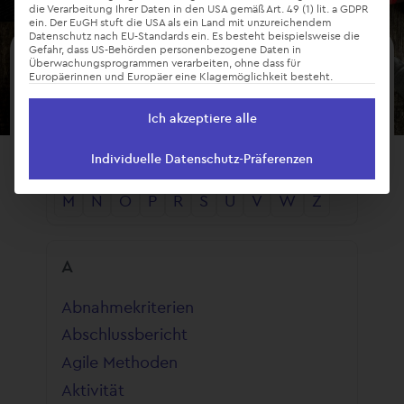
die Verarbeitung Ihrer Daten in den USA gemäß Art. 49 (1) lit. a GDPR
ein. Der EuGH stuft die USA als ein Land mit unzureichendem
Datenschutz nach EU-Standards ein. Es besteht beispielsweise die
Gefahr, dass US-Behörden personenbezogene Daten in
Überwachungsprogrammen verarbeiten, ohne dass für
Glossar
Europäerinnen und Europäer eine Klagemöglichkeit besteht.
Ich akzeptiere alle
Individuelle Datenschutz-Präferenzen
A
B
C
D
E
F
G
H
I
K
L
M
N
O
P
R
S
U
V
W
Z
A
Abnahmekriterien
Abschlussbericht
Agile Methoden
Aktivität