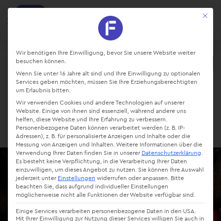
factro
Mit die
Ansehen
Projekte und Aufgaben managen
Kostenlos - Bei Google Play
Datenschutz-Präferenz
Wir benötigen Ihre Einwilligung, bevor Sie unsere Website weiter
besuchen können.
Starte kostenlos
Wenn Sie unter 16 Jahre alt sind und Ihre Einwilligung zu optionalen
Login
Services geben möchten, müssen Sie Ihre Erziehungsberechtigten
um Erlaubnis bitten.
Wir verwenden Cookies und andere Technologien auf unserer
Website. Einige von ihnen sind essenziell, während andere uns
helfen, diese Website und Ihre Erfahrung zu verbessern.
Personenbezogene Daten können verarbeitet werden (z. B. IP-
Adressen), z. B. für personalisierte Anzeigen und Inhalte oder die
Messung von Anzeigen und Inhalten.
Weitere Informationen über die
Verwendung Ihrer Daten finden Sie in unserer
Datenschutzerklärung
.
Es besteht keine Verpflichtung, in die Verarbeitung Ihrer Daten
einzuwilligen, um dieses Angebot zu nutzen.
Sie können Ihre Auswahl
jederzeit unter
Einstellungen
widerrufen oder anpassen.
Bitte
beachten Sie, dass aufgrund individueller Einstellungen
möglicherweise nicht alle Funktionen der Website verfügbar sind.
Einige Services verarbeiten personenbezogene Daten in den USA.
Mit Ihrer Einwilligung zur Nutzung dieser Services willigen Sie auch in