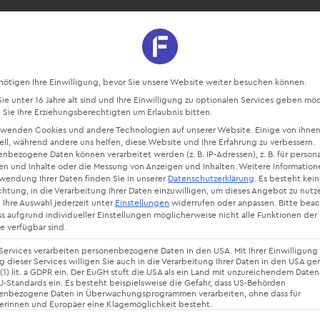
sourcen
Blog
Starte kostenlos
Datenschutz-Präferenz
nötigen Ihre Einwilligung, bevor Sie unsere Website weiter besuchen können.
e unter 16 Jahre alt sind und Ihre Einwilligung zu optionalen Services geben mö
Sie Ihre Erziehungsberechtigten um Erlaubnis bitten.
nagement Ba
rwenden Cookies und andere Technologien auf unserer Website. Einige von ihnen
ell, während andere uns helfen, diese Website und Ihre Erfahrung zu verbessern.
nbezogene Daten können verarbeitet werden (z. B. IP-Adressen), z. B. für persona
en und Inhalte oder die Messung von Anzeigen und Inhalten.
Weitere Information
rwendung Ihrer Daten finden Sie in unserer
Datenschutzerklärung
.
Es besteht kei
chtung, in die Verarbeitung Ihrer Daten einzuwilligen, um dieses Angebot zu nutz
 Ihre Auswahl jederzeit unter
Einstellungen
widerrufen oder anpassen.
Bitte bea
ss aufgrund individueller Einstellungen möglicherweise nicht alle Funktionen der
e verfügbar sind.
Services verarbeiten personenbezogene Daten in den USA. Mit Ihrer Einwilligung 
 dieser Services willigen Sie auch in die Verarbeitung Ihrer Daten in den USA g
 (1) lit. a GDPR ein. Der EuGH stuft die USA als ein Land mit unzureichendem Date
-Standards ein. Es besteht beispielsweise die Gefahr, dass US-Behörden
enbezogene Daten in Überwachungsprogrammen verarbeiten, ohne dass für
erinnen und Europäer eine Klagemöglichkeit besteht.