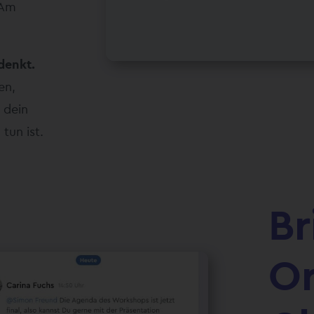
 Am
denkt.
en,
 dein
tun ist.
Br
Or