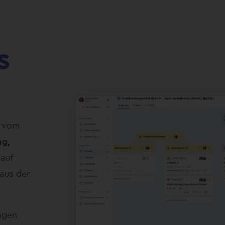
s
t vom
ng,
 auf
aus der
ngen