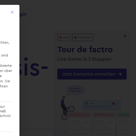
Mit diesem Button wird der Dialog geschlossen. Seine Funktionalität ist ide
Login
×
chten,
sis-
 sind
lisierte
en über
ne
en.
Sie
chten
zur
emäß
nschutz