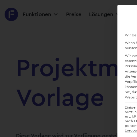
Funktionen
Preise
Lösungen
Res
Wir be
Wenn Si
müssen 
Projektma
Wir ve
essenzi
Persone
Anzeig
die Ve
Verpfli
Vorlage
können
Sie, da
Websit
Einige 
Nutzung
Art. 49
nach EU
person
Europä
Diese Vorlage wird zur Verfügung gestellt von: