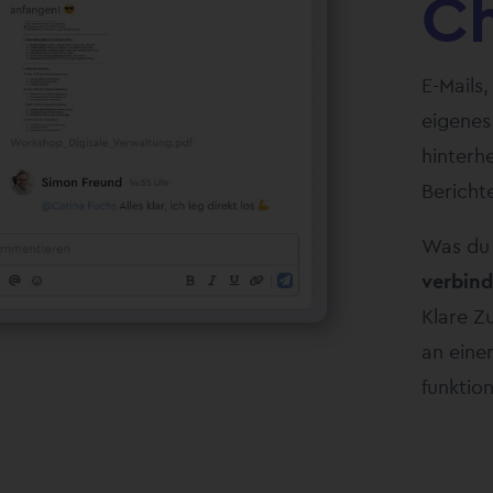
C
E-Mails,
eigenes
hinterh
Berichte
Was du
verbind
Klare Z
an eine
funktion