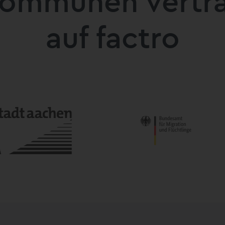
ommunen vertra
auf factro