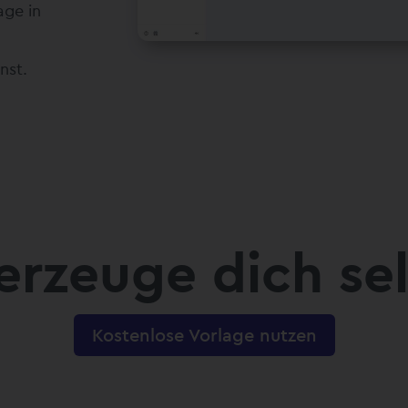
age in
nst.
rzeuge dich se
Kostenlose Vorlage nutzen