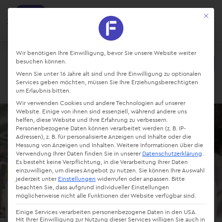
factro
Mit die
Ansehen
Projekte und Aufgaben managen
Kostenlos - Bei Google Play
Datenschutz-Präferenz
Wir benötigen Ihre Einwilligung, bevor Sie unsere Website weiter
besuchen können.
Starte kostenlos
Wenn Sie unter 16 Jahre alt sind und Ihre Einwilligung zu optionalen
Login
Services geben möchten, müssen Sie Ihre Erziehungsberechtigten
um Erlaubnis bitten.
Wir verwenden Cookies und andere Technologien auf unserer
Website. Einige von ihnen sind essenziell, während andere uns
helfen, diese Website und Ihre Erfahrung zu verbessern.
Personenbezogene Daten können verarbeitet werden (z. B. IP-
Adressen), z. B. für personalisierte Anzeigen und Inhalte oder die
Messung von Anzeigen und Inhalten.
Weitere Informationen über die
Verwendung Ihrer Daten finden Sie in unserer
Datenschutzerklärung
.
Es besteht keine Verpflichtung, in die Verarbeitung Ihrer Daten
einzuwilligen, um dieses Angebot zu nutzen.
Sie können Ihre Auswahl
jederzeit unter
Einstellungen
widerrufen oder anpassen.
Bitte
beachten Sie, dass aufgrund individueller Einstellungen
möglicherweise nicht alle Funktionen der Website verfügbar sind.
SWOT-Analyse erstellen &
Einige Services verarbeiten personenbezogene Daten in den USA.
Strategien entwickeln
Mit Ihrer Einwilligung zur Nutzung dieser Services willigen Sie auch in