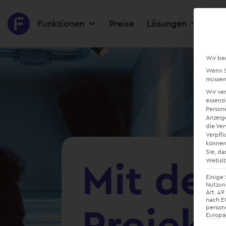
Funktionen
Preise
Lösungen
Res
Wir be
Wenn Si
müssen 
Wir ve
essenzi
Persone
Anzeig
die Ve
Verpfli
können
Sie, da
Mit der
Websit
Einige 
Nutzung
Art. 49
nach EU
Projekt
person
Europä