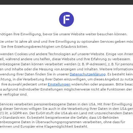
sourcen
Blog
Starte kostenlos
Datenschutz-Präferenz
nötigen Ihre Einwilligung, bevor Sie unsere Website weiter besuchen können.
e unter 16 Jahre alt sind und Ihre Einwilligung zu optionalen Services geben mö
Sie Ihre Erziehungsberechtigten um Erlaubnis bitten.
rwenden Cookies und andere Technologien auf unserer Website. Einige von ihnen
ell, während andere uns helfen, diese Website und Ihre Erfahrung zu verbessern.
nbezogene Daten können verarbeitet werden (z. B. IP-Adressen), z. B. für persona
en und Inhalte oder die Messung von Anzeigen und Inhalten.
Weitere Information
rwendung Ihrer Daten finden Sie in unserer
Datenschutzerklärung
.
Es besteht kei
chtung, in die Verarbeitung Ihrer Daten einzuwilligen, um dieses Angebot zu nutz
 Ihre Auswahl jederzeit unter
Einstellungen
widerrufen oder anpassen.
Bitte bea
ss aufgrund individueller Einstellungen möglicherweise nicht alle Funktionen der
 kostenlose
e verfügbar sind.
Services verarbeiten personenbezogene Daten in den USA. Mit Ihrer Einwilligung 
 dieser Services willigen Sie auch in die Verarbeitung Ihrer Daten in den USA g
 (1) lit. a GDPR ein. Der EuGH stuft die USA als ein Land mit unzureichendem Date
-Standards ein. Es besteht beispielsweise die Gefahr, dass US-Behörden
plan-Vorlag
enbezogene Daten in Überwachungsprogrammen verarbeiten, ohne dass für
erinnen und Europäer eine Klagemöglichkeit besteht.