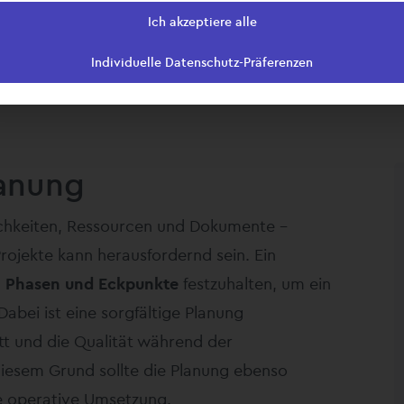
Ich akzeptiere alle
Individuelle Datenschutz-Präferenzen
lanung
ichkeiten, Ressourcen und Dokumente –
rojekte kann herausfordernd sein. Ein
 Phasen und Eckpunkte
festzuhalten, um ein
Dabei ist eine sorgfältige Planung
tt und die Qualität während der
diesem Grund sollte die Planung ebenso
de operative Umsetzung.