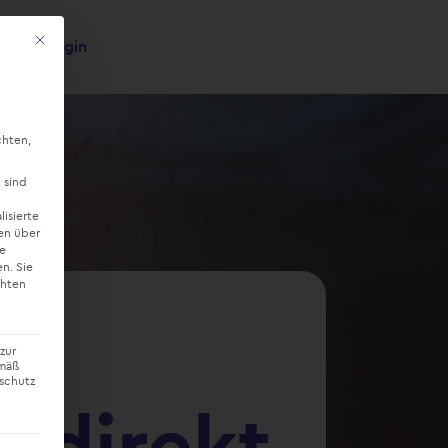
Mit diesem Button wird der Dialog geschlossen. Seine Funktionalität ist ide
Login
×
chten,
 sind
lisierte
en über
ne
en.
Sie
chten
n
zur
emäß
nschutz
e direkt