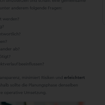
eich umzusetzen und schafft eine gemeinsame
 unter anderem folgende Fragen:
ht werden?
g?
ntwortlich?
gen?
nander ab?
tigt?
ktverlauf beeinflussen?
ransparenz, minimiert Risiken und
erleichtert
halb sollte die Planungsphase denselben
ere operative Umsetzung.