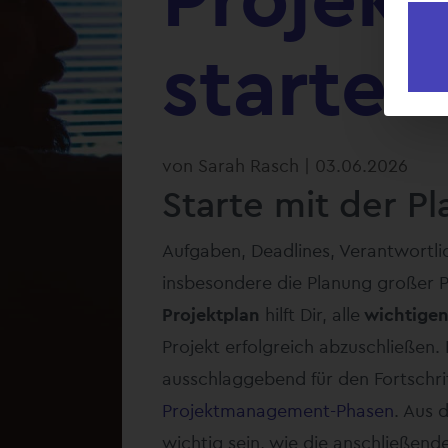
starten
von
Sarah Rasch
|
03.06.2026
Starte mit der P
Aufgaben, Deadlines, Verantwortl
insbesondere die Planung großer P
Projektplan
hilft Dir, alle
wichtigen
Projekt erfolgreich abzuschließen. 
ausschlaggebend für den Fortschri
Projektmanagement-Phasen
. Aus 
wichtig sein, wie die anschließen