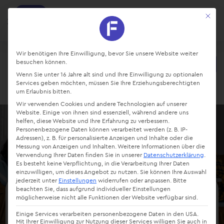
factro
Mit die
Ansehen
Projekte und Aufgaben managen
Kostenlos - Bei Google Play
Datenschutz-Präferenz
Wir benötigen Ihre Einwilligung, bevor Sie unsere Website weiter
besuchen können.
Starte kostenlos
Wenn Sie unter 16 Jahre alt sind und Ihre Einwilligung zu optionalen
Login
Services geben möchten, müssen Sie Ihre Erziehungsberechtigten
um Erlaubnis bitten.
Wir verwenden Cookies und andere Technologien auf unserer
Website. Einige von ihnen sind essenziell, während andere uns
helfen, diese Website und Ihre Erfahrung zu verbessern.
Personenbezogene Daten können verarbeitet werden (z. B. IP-
Adressen), z. B. für personalisierte Anzeigen und Inhalte oder die
Messung von Anzeigen und Inhalten.
Weitere Informationen über die
Verwendung Ihrer Daten finden Sie in unserer
Datenschutzerklärung
.
Es besteht keine Verpflichtung, in die Verarbeitung Ihrer Daten
einzuwilligen, um dieses Angebot zu nutzen.
Sie können Ihre Auswahl
jederzeit unter
Einstellungen
widerrufen oder anpassen.
Bitte
beachten Sie, dass aufgrund individueller Einstellungen
möglicherweise nicht alle Funktionen der Website verfügbar sind.
factro im Team einführen –
Einige Services verarbeiten personenbezogene Daten in den USA.
so geht’s!
Mit Ihrer Einwilligung zur Nutzung dieser Services willigen Sie auch in