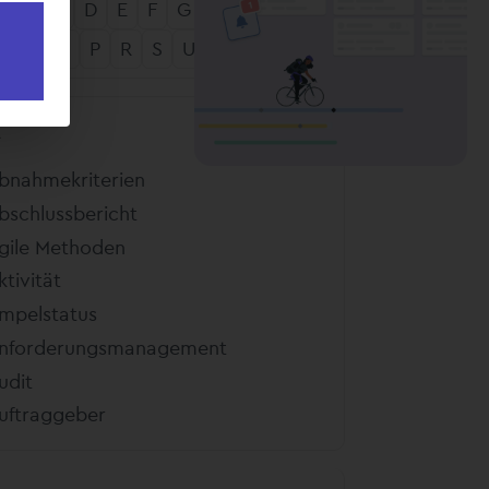
B
C
D
E
F
G
H
I
K
L
M
N
O
P
R
S
U
V
W
Z
A
bnahmekriterien
bschlussbericht
gile Methoden
ktivität
mpelstatus
nforderungsmanagement
udit
uftraggeber