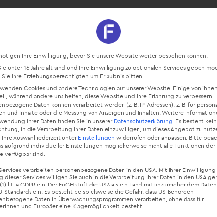
sourcen
Blog
Starte kostenlos
Datenschutz-Präferenz
nötigen Ihre Einwilligung, bevor Sie unsere Website weiter besuchen können.
e unter 16 Jahre alt sind und Ihre Einwilligung zu optionalen Services geben mö
Sie Ihre Erziehungsberechtigten um Erlaubnis bitten.
rwenden Cookies und andere Technologien auf unserer Website. Einige von ihnen
ell, während andere uns helfen, diese Website und Ihre Erfahrung zu verbessern.
nbezogene Daten können verarbeitet werden (z. B. IP-Adressen), z. B. für persona
en und Inhalte oder die Messung von Anzeigen und Inhalten.
Weitere Information
rwendung Ihrer Daten finden Sie in unserer
Datenschutzerklärung
.
Es besteht kei
chtung, in die Verarbeitung Ihrer Daten einzuwilligen, um dieses Angebot zu nutz
 Ihre Auswahl jederzeit unter
Einstellungen
widerrufen oder anpassen.
Bitte bea
ss aufgrund individueller Einstellungen möglicherweise nicht alle Funktionen der
nsmanageme
e verfügbar sind.
Services verarbeiten personenbezogene Daten in den USA. Mit Ihrer Einwilligung 
 dieser Services willigen Sie auch in die Verarbeitung Ihrer Daten in den USA g
 (1) lit. a GDPR ein. Der EuGH stuft die USA als ein Land mit unzureichendem Date
-Standards ein. Es besteht beispielsweise die Gefahr, dass US-Behörden
enbezogene Daten in Überwachungsprogrammen verarbeiten, ohne dass für
erinnen und Europäer eine Klagemöglichkeit besteht.
smanagement