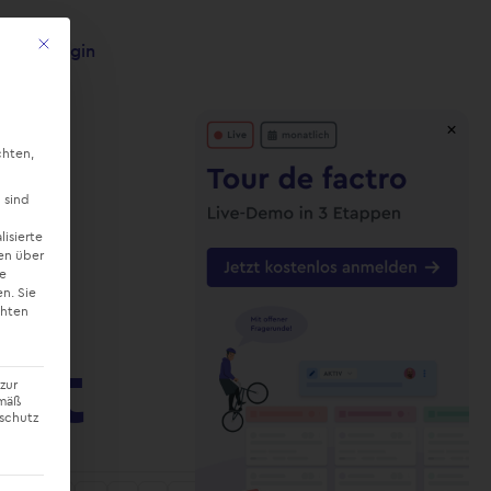
Mit diesem Button wird der Dialog geschlossen. Seine Funktionalität ist ide
Login
×
chten,
 sind
lisierte
en über
ne
en.
Sie
chten
nt
zur
emäß
nschutz