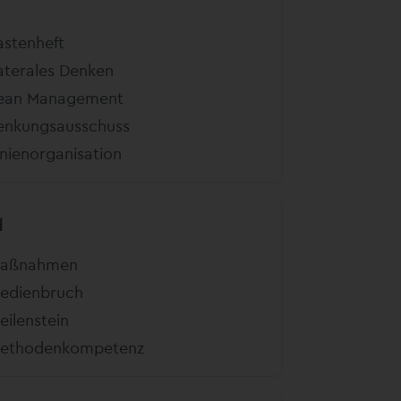
astenheft
aterales Denken
ean Management
enkungsausschuss
inienorganisation
M
aßnahmen
edienbruch
eilenstein
ethodenkompetenz