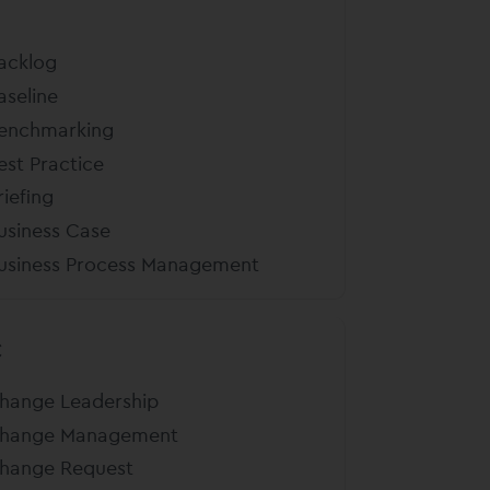
B
acklog
aseline
enchmarking
est Practice
riefing
usiness Case
usiness Process Management
C
hange Leadership
hange Management
hange Request