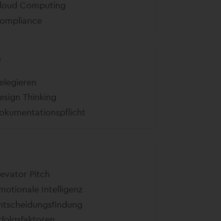
loud Computing
ompliance
D
elegieren
esign Thinking
okumentationspflicht
levator Pitch
motionale Intelligenz
ntscheidungsfindung
rfolgsfaktoren