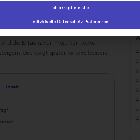
A
Ich akzeptiere alle
ie systematische Erfassung, Entwicklung,
Individuelle Datenschutz-Präferenzen
nnerhalb einer Organisation. Ziel ist es,
tende zugänglich zu machen
,
und die Effizienz von Projekten sowie
A
teigern. Das sorgt später für eine bessere
A
A
A
Inhalt
A
A
A
tig?
A
ontext