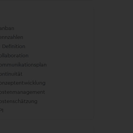
K
anban
ennzahlen
I Definition
ollaboration
ommunikationsplan
ontinuität
onzeptentwicklung
ostenmanagement
ostenschätzung
PI