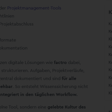
oder
Projektmanagement-Tools
tlinien
K
Projektabschluss
K
K
sformate
K
Dokumentation
K
K
zen digitale Lösungen wie
factro
dabei,
K
 strukturieren. Aufgaben, Projektverläufe,
K
entral dokumentiert und sind
für alle
K
iehbar
. So entsteht Wissenssicherung nicht
K
integriert in den täglichen Workflow.
elne Tool, sondern eine
gelebte Kultur des