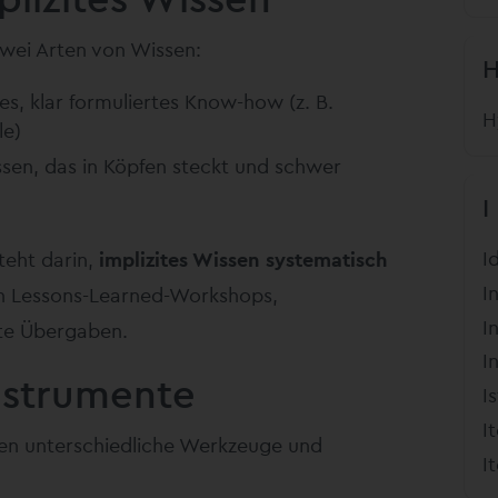
wei Arten von Wissen:
s, klar formuliertes Know-how (z. B.
H
le)
sen, das in Köpfen steckt und schwer
I
I
teht darin,
implizites Wissen systematisch
I
h Lessons-Learned-Workshops,
I
te Übergaben.
I
nstrumente
I
I
n unterschiedliche Werkzeuge und
I