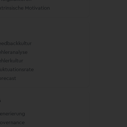
xtrinsische Motivation
eedbackkultur
ehleranalyse
ehlerkultur
luktuationsrate
orecast
G
enerierung
overnance