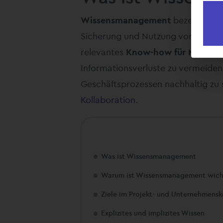
Wissensmanagement
bezeichnet d
Sicherung und Nutzung von Wissen i
relevantes
Know-how für Mitarbei
Informationsverluste zu vermeiden 
Geschäftsprozessen nachhaltig zu s
Kollaboration
.
Was ist Wissensmanagement
Warum ist Wissensmanagement wich
Ziele im Projekt- und Unternehmensk
Explizites und implizites Wissen