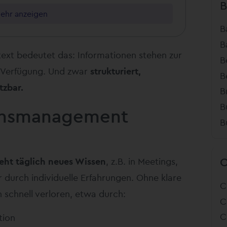
ehr anzeigen
B
B
ext bedeutet das: Informationen stehen zur
B
ur Verfügung. Und zwar
strukturiert,
B
tzbar.
B
B
ensmanagement
B
eht täglich neues Wissen
, z.B. in Meetings,
durch individuelle Erfahrungen. Ohne klare
C
 schnell verloren, etwa durch:
C
C
tion