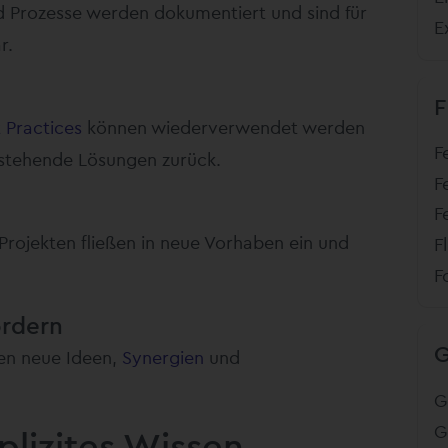
d Prozesse werden dokumentiert und sind für
E
r.
F
 Practices
können wiederverwendet werden
F
estehende Lösungen zurück.
F
F
rojekten fließen in neue Vorhaben ein und
F
F
ördern
hen neue Ideen,
Synergien
und
G
G
plizites Wissen