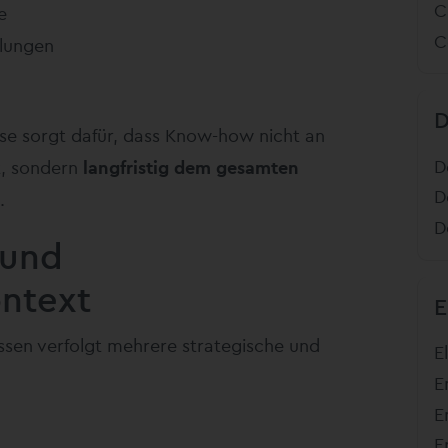
C
e
C
ilungen
se sorgt dafür, dass Know-how nicht an
D
t, sondern
langfristig dem gesamten
D
.
D
 und
ntext
E
ssen verfolgt mehrere strategische und
E
E
E
E