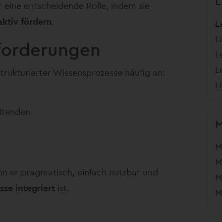
L
er eine entscheidende Rolle, indem sie
ktiv fördern
.
L
L
forderungen
L
L
strukturierter Wissensprozesse häufig an:
L
eitenden
M
M
enn er pragmatisch, einfach nutzbar und
M
sse integriert
ist.
M