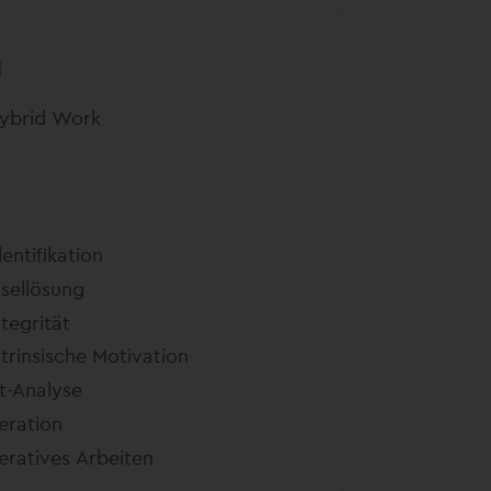
H
ybrid Work
dentifikation
nsellösung
ntegrität
ntrinsische Motivation
st-Analyse
teration
teratives Arbeiten