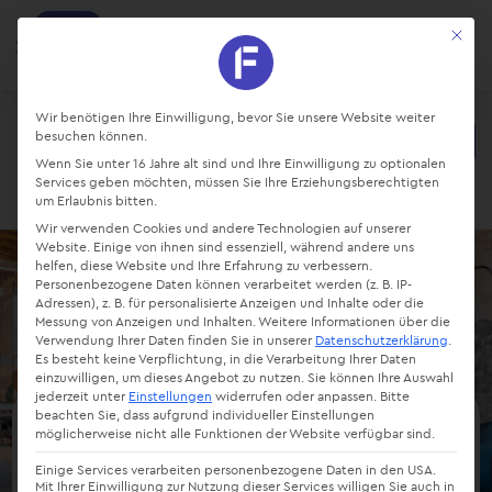
factro
Mit die
Ansehen
Projekte und Aufgaben managen
Kostenlos - Bei Google Play
Datenschutz-Präferenz
Wir benötigen Ihre Einwilligung, bevor Sie unsere Website weiter
besuchen können.
Starte kostenlos
Wenn Sie unter 16 Jahre alt sind und Ihre Einwilligung zu optionalen
Login
Services geben möchten, müssen Sie Ihre Erziehungsberechtigten
um Erlaubnis bitten.
Wir verwenden Cookies und andere Technologien auf unserer
Website. Einige von ihnen sind essenziell, während andere uns
helfen, diese Website und Ihre Erfahrung zu verbessern.
Personenbezogene Daten können verarbeitet werden (z. B. IP-
Adressen), z. B. für personalisierte Anzeigen und Inhalte oder die
Messung von Anzeigen und Inhalten.
Weitere Informationen über die
Verwendung Ihrer Daten finden Sie in unserer
Datenschutzerklärung
.
Es besteht keine Verpflichtung, in die Verarbeitung Ihrer Daten
einzuwilligen, um dieses Angebot zu nutzen.
Sie können Ihre Auswahl
jederzeit unter
Einstellungen
widerrufen oder anpassen.
Bitte
beachten Sie, dass aufgrund individueller Einstellungen
möglicherweise nicht alle Funktionen der Website verfügbar sind.
Briefing
Einige Services verarbeiten personenbezogene Daten in den USA.
Mit Ihrer Einwilligung zur Nutzung dieser Services willigen Sie auch in