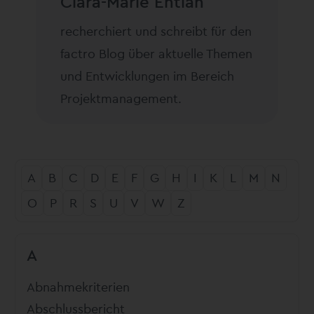
Clara-Marie Entian
recherchiert und schreibt für den
factro Blog über aktuelle Themen
und Entwicklungen im Bereich
Projektmanagement.
A
B
C
D
E
F
G
H
I
K
L
M
N
O
P
R
S
U
V
W
Z
A
Abnahmekriterien
Abschlussbericht