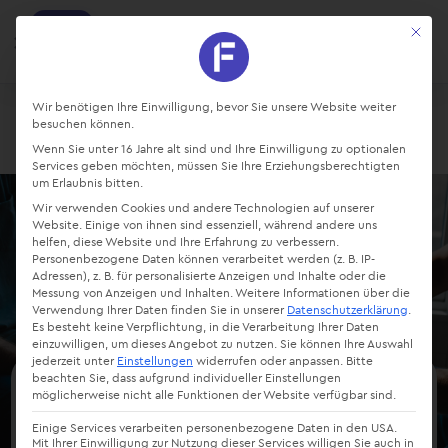
factro
Mit die
Ansehen
Projekte und Aufgaben managen
Kostenlos - Bei Google Play
Datenschutz-Präferenz
Wir benötigen Ihre Einwilligung, bevor Sie unsere Website weiter
besuchen können.
Login
Starte kostenlos
Wenn Sie unter 16 Jahre alt sind und Ihre Einwilligung zu optionalen
Services geben möchten, müssen Sie Ihre Erziehungsberechtigten
um Erlaubnis bitten.
Wir verwenden Cookies und andere Technologien auf unserer
Website. Einige von ihnen sind essenziell, während andere uns
helfen, diese Website und Ihre Erfahrung zu verbessern.
Personenbezogene Daten können verarbeitet werden (z. B. IP-
Adressen), z. B. für personalisierte Anzeigen und Inhalte oder die
Messung von Anzeigen und Inhalten.
Weitere Informationen über die
Verwendung Ihrer Daten finden Sie in unserer
Datenschutzerklärung
.
Es besteht keine Verpflichtung, in die Verarbeitung Ihrer Daten
einzuwilligen, um dieses Angebot zu nutzen.
Sie können Ihre Auswahl
jederzeit unter
Einstellungen
widerrufen oder anpassen.
Bitte
beachten Sie, dass aufgrund individueller Einstellungen
möglicherweise nicht alle Funktionen der Website verfügbar sind.
Compliance
Einige Services verarbeiten personenbezogene Daten in den USA.
Mit Ihrer Einwilligung zur Nutzung dieser Services willigen Sie auch in