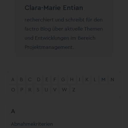
Clara-Marie Entian
recherchiert und schreibt für den
factro Blog über aktuelle Themen
und Entwicklungen im Bereich
Projektmanagement.
A
B
C
D
E
F
G
H
I
K
L
M
N
O
P
R
S
U
V
W
Z
A
Abnahmekriterien