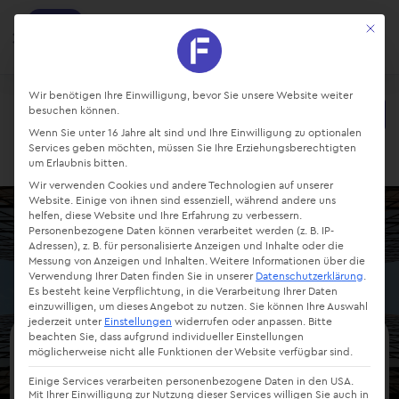
factro
Mit die
Ansehen
Projekte und Aufgaben managen
Kostenlos - Bei Google Play
Datenschutz-Präferenz
Wir benötigen Ihre Einwilligung, bevor Sie unsere Website weiter
besuchen können.
Starte kostenlos
Wenn Sie unter 16 Jahre alt sind und Ihre Einwilligung zu optionalen
Login
Services geben möchten, müssen Sie Ihre Erziehungsberechtigten
um Erlaubnis bitten.
Wir verwenden Cookies und andere Technologien auf unserer
Website. Einige von ihnen sind essenziell, während andere uns
helfen, diese Website und Ihre Erfahrung zu verbessern.
Personenbezogene Daten können verarbeitet werden (z. B. IP-
Adressen), z. B. für personalisierte Anzeigen und Inhalte oder die
Messung von Anzeigen und Inhalten.
Weitere Informationen über die
Verwendung Ihrer Daten finden Sie in unserer
Datenschutzerklärung
.
Es besteht keine Verpflichtung, in die Verarbeitung Ihrer Daten
einzuwilligen, um dieses Angebot zu nutzen.
Sie können Ihre Auswahl
jederzeit unter
Einstellungen
widerrufen oder anpassen.
Bitte
beachten Sie, dass aufgrund individueller Einstellungen
möglicherweise nicht alle Funktionen der Website verfügbar sind.
Audit
Einige Services verarbeiten personenbezogene Daten in den USA.
Mit Ihrer Einwilligung zur Nutzung dieser Services willigen Sie auch in