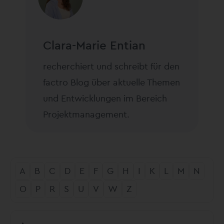
Clara-Marie Entian
recherchiert und schreibt für den
factro Blog über aktuelle Themen
und Entwicklungen im Bereich
Projektmanagement.
A
B
C
D
E
F
G
H
I
K
L
M
N
O
P
R
S
U
V
W
Z