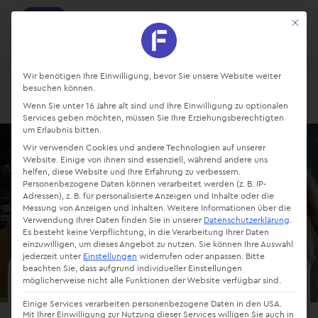
factro
Mit die
Ansehen
Projekte und Aufgaben managen
Kostenlos - Bei Google Play
Datenschutz-Präferenz
Wir benötigen Ihre Einwilligung, bevor Sie unsere Website weiter
besuchen können.
Login
Starte kostenlos
Wenn Sie unter 16 Jahre alt sind und Ihre Einwilligung zu optionalen
Services geben möchten, müssen Sie Ihre Erziehungsberechtigten
um Erlaubnis bitten.
Wir verwenden Cookies und andere Technologien auf unserer
Website. Einige von ihnen sind essenziell, während andere uns
helfen, diese Website und Ihre Erfahrung zu verbessern.
Personenbezogene Daten können verarbeitet werden (z. B. IP-
Adressen), z. B. für personalisierte Anzeigen und Inhalte oder die
Messung von Anzeigen und Inhalten.
Weitere Informationen über die
Verwendung Ihrer Daten finden Sie in unserer
Datenschutzerklärung
.
Es besteht keine Verpflichtung, in die Verarbeitung Ihrer Daten
einzuwilligen, um dieses Angebot zu nutzen.
Sie können Ihre Auswahl
jederzeit unter
Einstellungen
widerrufen oder anpassen.
Bitte
beachten Sie, dass aufgrund individueller Einstellungen
möglicherweise nicht alle Funktionen der Website verfügbar sind.
Medienbruch
Einige Services verarbeiten personenbezogene Daten in den USA.
Mit Ihrer Einwilligung zur Nutzung dieser Services willigen Sie auch in