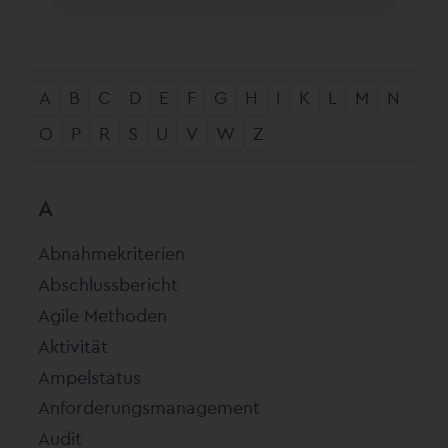
A
B
C
D
E
F
G
H
I
K
L
M
N
O
P
R
S
U
V
W
Z
A
Abnahmekriterien
Abschlussbericht
Agile Methoden
Aktivität
Ampelstatus
Anforderungsmanagement
Audit