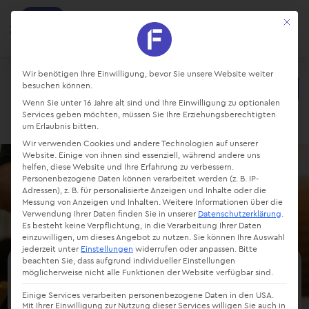
factro
Mit die
Ansehen
Projekte und Aufgaben managen
Kostenlos - Bei Google Play
Datenschutz-Präferenz
Wir benötigen Ihre Einwilligung, bevor Sie unsere Website weiter
besuchen können.
Starte kostenlos
Wenn Sie unter 16 Jahre alt sind und Ihre Einwilligung zu optionalen
Login
Services geben möchten, müssen Sie Ihre Erziehungsberechtigten
um Erlaubnis bitten.
Wir verwenden Cookies und andere Technologien auf unserer
Website. Einige von ihnen sind essenziell, während andere uns
helfen, diese Website und Ihre Erfahrung zu verbessern.
Personenbezogene Daten können verarbeitet werden (z. B. IP-
Adressen), z. B. für personalisierte Anzeigen und Inhalte oder die
Messung von Anzeigen und Inhalten.
Weitere Informationen über die
Verwendung Ihrer Daten finden Sie in unserer
Datenschutzerklärung
.
Es besteht keine Verpflichtung, in die Verarbeitung Ihrer Daten
einzuwilligen, um dieses Angebot zu nutzen.
Sie können Ihre Auswahl
jederzeit unter
Einstellungen
widerrufen oder anpassen.
Bitte
beachten Sie, dass aufgrund individueller Einstellungen
möglicherweise nicht alle Funktionen der Website verfügbar sind.
Qualitätsmanagement im
Einige Services verarbeiten personenbezogene Daten in den USA.
Einkauf
Mit Ihrer Einwilligung zur Nutzung dieser Services willigen Sie auch in