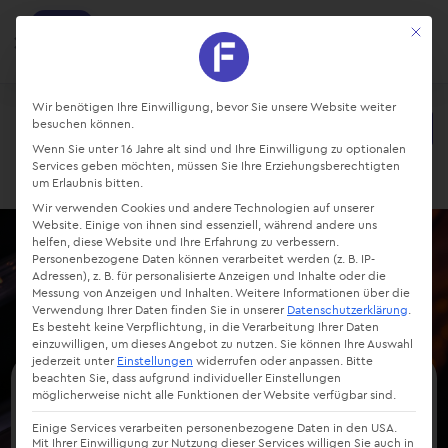
factro
Mit die
Ansehen
Projekte und Aufgaben managen
Kostenlos - Bei Google Play
Datenschutz-Präferenz
Wir benötigen Ihre Einwilligung, bevor Sie unsere Website weiter
besuchen können.
Starte kostenlos
Wenn Sie unter 16 Jahre alt sind und Ihre Einwilligung zu optionalen
Login
Services geben möchten, müssen Sie Ihre Erziehungsberechtigten
um Erlaubnis bitten.
Wir verwenden Cookies und andere Technologien auf unserer
Website. Einige von ihnen sind essenziell, während andere uns
helfen, diese Website und Ihre Erfahrung zu verbessern.
Personenbezogene Daten können verarbeitet werden (z. B. IP-
Adressen), z. B. für personalisierte Anzeigen und Inhalte oder die
Messung von Anzeigen und Inhalten.
Weitere Informationen über die
Verwendung Ihrer Daten finden Sie in unserer
Datenschutzerklärung
.
Es besteht keine Verpflichtung, in die Verarbeitung Ihrer Daten
einzuwilligen, um dieses Angebot zu nutzen.
Sie können Ihre Auswahl
jederzeit unter
Einstellungen
widerrufen oder anpassen.
Bitte
beachten Sie, dass aufgrund individueller Einstellungen
möglicherweise nicht alle Funktionen der Website verfügbar sind.
NIS-2 Pflichten, Fristen
Einige Services verarbeiten personenbezogene Daten in den USA.
und Umsetzung
Mit Ihrer Einwilligung zur Nutzung dieser Services willigen Sie auch in