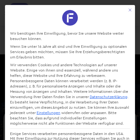
factro
Mit die
Ansehen
Projekte und Aufgaben managen
Kostenlos - Bei Google Play
Datenschutz-Präferenz
Wir benötigen Ihre Einwilligung, bevor Sie unsere Website weiter
besuchen können.
Login
Starte kostenlos
Wenn Sie unter 16 Jahre alt sind und Ihre Einwilligung zu optionalen
Services geben möchten, müssen Sie Ihre Erziehungsberechtigten
um Erlaubnis bitten.
Wir verwenden Cookies und andere Technologien auf unserer
Website. Einige von ihnen sind essenziell, während andere uns
helfen, diese Website und Ihre Erfahrung zu verbessern.
Personenbezogene Daten können verarbeitet werden (z. B. IP-
Adressen), z. B. für personalisierte Anzeigen und Inhalte oder die
Messung von Anzeigen und Inhalten.
Weitere Informationen über die
Verwendung Ihrer Daten finden Sie in unserer
Datenschutzerklärung
.
Es besteht keine Verpflichtung, in die Verarbeitung Ihrer Daten
einzuwilligen, um dieses Angebot zu nutzen.
Sie können Ihre Auswahl
jederzeit unter
Einstellungen
widerrufen oder anpassen.
Bitte
beachten Sie, dass aufgrund individueller Einstellungen
möglicherweise nicht alle Funktionen der Website verfügbar sind.
So funktioniert digitale
Einige Services verarbeiten personenbezogene Daten in den USA.
Souveränität
Mit Ihrer Einwilligung zur Nutzung dieser Services willigen Sie auch in