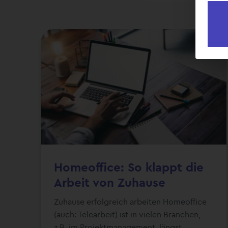
Homeoffice: So klappt die
Arbeit von Zuhause
Zuhause erfolgreich arbeiten Homeoffice
(auch: Telearbeit) ist in vielen Branchen,
z.B. im Projektmanagement, längst