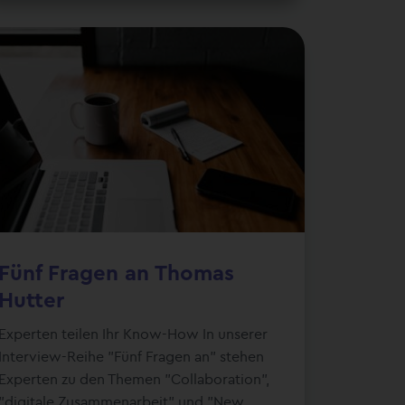
Fünf Fragen an Thomas
Hutter
Experten teilen Ihr Know-How In unserer
Interview-Reihe "Fünf Fragen an" stehen
Experten zu den Themen "Collaboration",
"digitale Zusammenarbeit" und "New