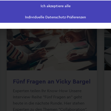
Ich akzeptiere alle
Individuelle Datenschutz-Präferenzen
Fünf Fragen an Vicky Bargel
Experten teilen Ihr Know-How Unsere
Interview-Reihe "Fünf Fragen an" geht
heute in die nächste Runde. Hier stehen
Experten zu den Themen "Collaboration",