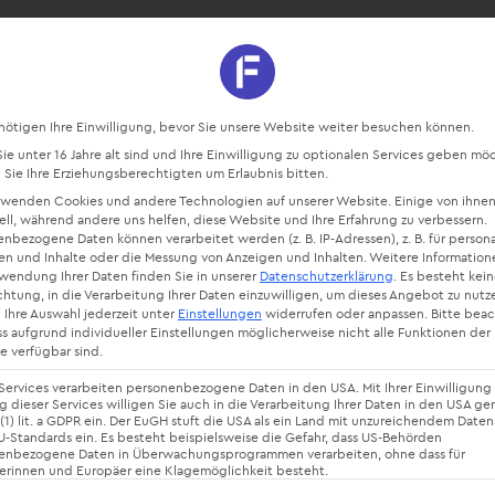
sourcen
Blog
Starte kostenlos
Datenschutz-Präferenz
nötigen Ihre Einwilligung, bevor Sie unsere Website weiter besuchen können.
e unter 16 Jahre alt sind und Ihre Einwilligung zu optionalen Services geben mö
Sie Ihre Erziehungsberechtigten um Erlaubnis bitten.
ahir Kulalic
rwenden Cookies und andere Technologien auf unserer Website. Einige von ihnen
ell, während andere uns helfen, diese Website und Ihre Erfahrung zu verbessern.
nbezogene Daten können verarbeitet werden (z. B. IP-Adressen), z. B. für persona
hir Kulalic
schreibt im factro Blog mit Leidenschaft für
en und Inhalte oder die Messung von Anzeigen und Inhalten.
Weitere Information
rwendung Ihrer Daten finden Sie in unserer
Datenschutzerklärung
.
Es besteht kei
d Trends. Mahir ist nicht nur Teil des factro Redaktion
chtung, in die Verarbeitung Ihrer Daten einzuwilligen, um dieses Angebot zu nutz
terstützt mit seinen factro Skills auch in unserem Pro
 Ihre Auswahl jederzeit unter
Einstellungen
widerrufen oder anpassen.
Bitte bea
ss aufgrund individueller Einstellungen möglicherweise nicht alle Funktionen der
ctro Blog berichtet er über die neuesten Entwicklunge
e verfügbar sind.
d teilt hilfreiche Best Practices für den operativen All
Services verarbeiten personenbezogene Daten in den USA. Mit Ihrer Einwilligung 
 dieser Services willigen Sie auch in die Verarbeitung Ihrer Daten in den USA g
ofessionelle Projektmanagement- & Collaboration-Soft
 (1) lit. a GDPR ein. Der EuGH stuft die USA als ein Land mit unzureichendem Date
-Standards ein. Es besteht beispielsweise die Gefahr, dass US-Behörden
gitalisierung und virtuelle Zusammenarbeit.
enbezogene Daten in Überwachungsprogrammen verarbeiten, ohne dass für
erinnen und Europäer eine Klagemöglichkeit besteht.