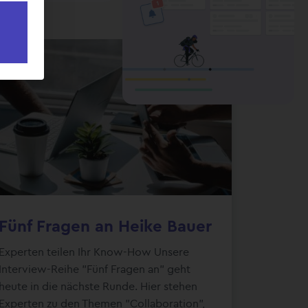
Fünf Fragen an Heike Bauer
Experten teilen Ihr Know-How Unsere
Interview-Reihe "Fünf Fragen an" geht
heute in die nächste Runde. Hier stehen
Experten zu den Themen "Collaboration",