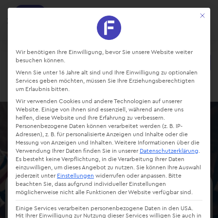
factro
Mit die
Ansehen
Projekte und Aufgaben managen
Kostenlos - Bei Google Play
Datenschutz-Präferenz
Wir benötigen Ihre Einwilligung, bevor Sie unsere Website weiter
besuchen können.
Starte kostenlos
Wenn Sie unter 16 Jahre alt sind und Ihre Einwilligung zu optionalen
Login
Services geben möchten, müssen Sie Ihre Erziehungsberechtigten
um Erlaubnis bitten.
Wir verwenden Cookies und andere Technologien auf unserer
Website. Einige von ihnen sind essenziell, während andere uns
helfen, diese Website und Ihre Erfahrung zu verbessern.
Personenbezogene Daten können verarbeitet werden (z. B. IP-
Adressen), z. B. für personalisierte Anzeigen und Inhalte oder die
Messung von Anzeigen und Inhalten.
Weitere Informationen über die
Verwendung Ihrer Daten finden Sie in unserer
Datenschutzerklärung
.
Es besteht keine Verpflichtung, in die Verarbeitung Ihrer Daten
einzuwilligen, um dieses Angebot zu nutzen.
Sie können Ihre Auswahl
jederzeit unter
Einstellungen
widerrufen oder anpassen.
Bitte
beachten Sie, dass aufgrund individueller Einstellungen
möglicherweise nicht alle Funktionen der Website verfügbar sind.
Fünf Fragen an Vicky
Einige Services verarbeiten personenbezogene Daten in den USA.
Bargel
Mit Ihrer Einwilligung zur Nutzung dieser Services willigen Sie auch in