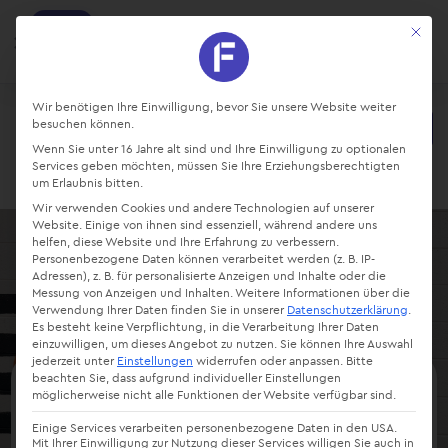
factro
Mit die
Ansehen
Projekte und Aufgaben managen
Kostenlos - Bei Google Play
Datenschutz-Präferenz
Wir benötigen Ihre Einwilligung, bevor Sie unsere Website weiter
besuchen können.
Starte kostenlos
Wenn Sie unter 16 Jahre alt sind und Ihre Einwilligung zu optionalen
Login
Services geben möchten, müssen Sie Ihre Erziehungsberechtigten
um Erlaubnis bitten.
Wir verwenden Cookies und andere Technologien auf unserer
Website. Einige von ihnen sind essenziell, während andere uns
helfen, diese Website und Ihre Erfahrung zu verbessern.
Personenbezogene Daten können verarbeitet werden (z. B. IP-
Adressen), z. B. für personalisierte Anzeigen und Inhalte oder die
Messung von Anzeigen und Inhalten.
Weitere Informationen über die
Verwendung Ihrer Daten finden Sie in unserer
Datenschutzerklärung
.
Es besteht keine Verpflichtung, in die Verarbeitung Ihrer Daten
einzuwilligen, um dieses Angebot zu nutzen.
Sie können Ihre Auswahl
jederzeit unter
Einstellungen
widerrufen oder anpassen.
Bitte
beachten Sie, dass aufgrund individueller Einstellungen
möglicherweise nicht alle Funktionen der Website verfügbar sind.
Von Aufzählungen zu
Einige Services verarbeiten personenbezogene Daten in den USA.
factro Aufgaben &
Mit Ihrer Einwilligung zur Nutzung dieser Services willigen Sie auch in