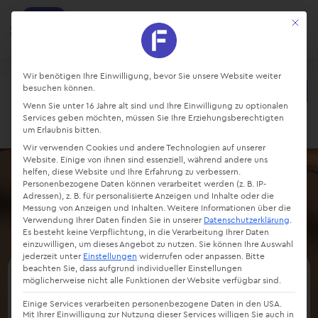
factro
Mit die
Ansehen
Projekte und Aufgaben managen
Kostenlos - Bei Google Play
Datenschutz-Präferenz
Wir benötigen Ihre Einwilligung, bevor Sie unsere Website weiter
besuchen können.
Starte kostenlos
Wenn Sie unter 16 Jahre alt sind und Ihre Einwilligung zu optionalen
Login
Services geben möchten, müssen Sie Ihre Erziehungsberechtigten
um Erlaubnis bitten.
Wir verwenden Cookies und andere Technologien auf unserer
Website. Einige von ihnen sind essenziell, während andere uns
helfen, diese Website und Ihre Erfahrung zu verbessern.
Personenbezogene Daten können verarbeitet werden (z. B. IP-
Adressen), z. B. für personalisierte Anzeigen und Inhalte oder die
Messung von Anzeigen und Inhalten.
Weitere Informationen über die
Verwendung Ihrer Daten finden Sie in unserer
Datenschutzerklärung
.
Es besteht keine Verpflichtung, in die Verarbeitung Ihrer Daten
einzuwilligen, um dieses Angebot zu nutzen.
Sie können Ihre Auswahl
jederzeit unter
Einstellungen
widerrufen oder anpassen.
Bitte
beachten Sie, dass aufgrund individueller Einstellungen
möglicherweise nicht alle Funktionen der Website verfügbar sind.
Aktives zuhören – Ziele,
Einige Services verarbeiten personenbezogene Daten in den USA.
Regeln & Tipps
Mit Ihrer Einwilligung zur Nutzung dieser Services willigen Sie auch in