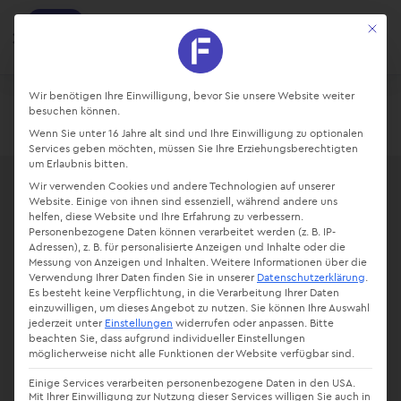
factro
Mit die
Ansehen
Projekte und Aufgaben managen
Kostenlos - Bei Google Play
Datenschutz-Präferenz
Wir benötigen Ihre Einwilligung, bevor Sie unsere Website weiter
besuchen können.
Login
Starte kostenlos
Wenn Sie unter 16 Jahre alt sind und Ihre Einwilligung zu optionalen
Services geben möchten, müssen Sie Ihre Erziehungsberechtigten
um Erlaubnis bitten.
Wir verwenden Cookies und andere Technologien auf unserer
Website. Einige von ihnen sind essenziell, während andere uns
helfen, diese Website und Ihre Erfahrung zu verbessern.
Personenbezogene Daten können verarbeitet werden (z. B. IP-
Adressen), z. B. für personalisierte Anzeigen und Inhalte oder die
Messung von Anzeigen und Inhalten.
Weitere Informationen über die
Verwendung Ihrer Daten finden Sie in unserer
Datenschutzerklärung
.
Es besteht keine Verpflichtung, in die Verarbeitung Ihrer Daten
einzuwilligen, um dieses Angebot zu nutzen.
Sie können Ihre Auswahl
jederzeit unter
Einstellungen
widerrufen oder anpassen.
Bitte
beachten Sie, dass aufgrund individueller Einstellungen
möglicherweise nicht alle Funktionen der Website verfügbar sind.
Einige Services verarbeiten personenbezogene Daten in den USA.
Mit Ihrer Einwilligung zur Nutzung dieser Services willigen Sie auch in