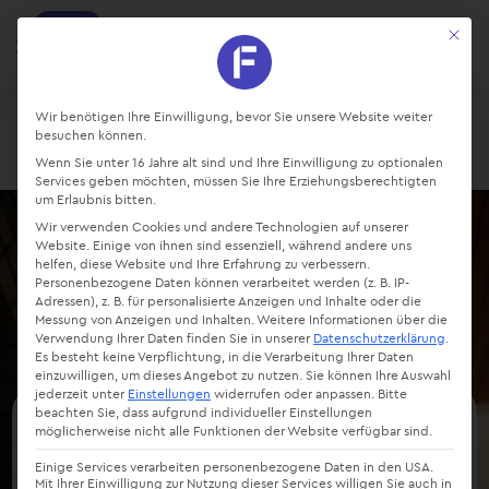
factro
Mit die
Ansehen
Projekte und Aufgaben managen
Kostenlos - Bei Google Play
Datenschutz-Präferenz
Wir benötigen Ihre Einwilligung, bevor Sie unsere Website weiter
besuchen können.
Login
Starte kostenlos
Wenn Sie unter 16 Jahre alt sind und Ihre Einwilligung zu optionalen
Services geben möchten, müssen Sie Ihre Erziehungsberechtigten
um Erlaubnis bitten.
Wir verwenden Cookies und andere Technologien auf unserer
Website. Einige von ihnen sind essenziell, während andere uns
helfen, diese Website und Ihre Erfahrung zu verbessern.
Personenbezogene Daten können verarbeitet werden (z. B. IP-
Adressen), z. B. für personalisierte Anzeigen und Inhalte oder die
Messung von Anzeigen und Inhalten.
Weitere Informationen über die
Verwendung Ihrer Daten finden Sie in unserer
Datenschutzerklärung
.
Es besteht keine Verpflichtung, in die Verarbeitung Ihrer Daten
einzuwilligen, um dieses Angebot zu nutzen.
Sie können Ihre Auswahl
jederzeit unter
Einstellungen
widerrufen oder anpassen.
Bitte
beachten Sie, dass aufgrund individueller Einstellungen
möglicherweise nicht alle Funktionen der Website verfügbar sind.
Die Chancen von KI im
Einige Services verarbeiten personenbezogene Daten in den USA.
Mittelstand
Mit Ihrer Einwilligung zur Nutzung dieser Services willigen Sie auch in