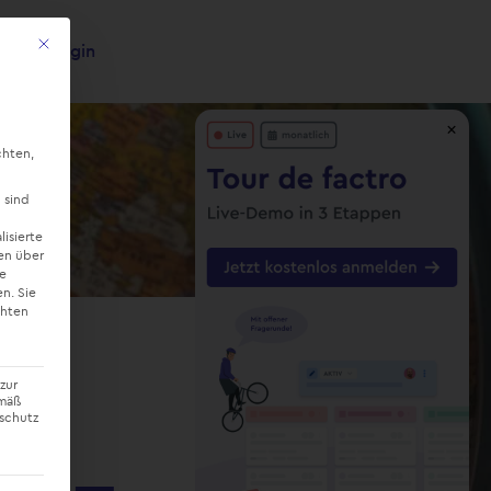
Mit diesem Button wird der Dialog geschlossen. Seine Funktionalität ist ide
Login
×
chten,
 sind
lisierte
en über
ne
en.
Sie
chten
zur
emäß
nschutz
t –