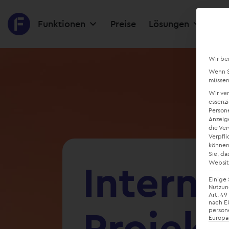
Funktionen
Preise
Lösungen
Res
Wir be
Wenn Si
müssen 
Wir ve
essenzi
Persone
Anzeig
die Ve
Verpfli
können
Sie, da
Interna
Websit
Einige 
Nutzung
Art. 49
nach EU
Projek
person
Europä