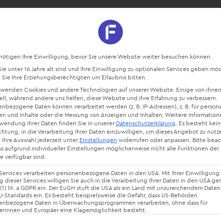
sourcen
Blog
Starte kostenlos
Datenschutz-Präferenz
nötigen Ihre Einwilligung, bevor Sie unsere Website weiter besuchen können.
e unter 16 Jahre alt sind und Ihre Einwilligung zu optionalen Services geben mö
Sie Ihre Erziehungsberechtigten um Erlaubnis bitten.
rwenden Cookies und andere Technologien auf unserer Website. Einige von ihnen
ell, während andere uns helfen, diese Website und Ihre Erfahrung zu verbessern.
nbezogene Daten können verarbeitet werden (z. B. IP-Adressen), z. B. für persona
en und Inhalte oder die Messung von Anzeigen und Inhalten.
Weitere Information
rwendung Ihrer Daten finden Sie in unserer
Datenschutzerklärung
.
Es besteht kei
chtung, in die Verarbeitung Ihrer Daten einzuwilligen, um dieses Angebot zu nutz
 Ihre Auswahl jederzeit unter
Einstellungen
widerrufen oder anpassen.
Bitte bea
ss aufgrund individueller Einstellungen möglicherweise nicht alle Funktionen der
tionales
e verfügbar sind.
Services verarbeiten personenbezogene Daten in den USA. Mit Ihrer Einwilligung 
 dieser Services willigen Sie auch in die Verarbeitung Ihrer Daten in den USA g
 (1) lit. a GDPR ein. Der EuGH stuft die USA als ein Land mit unzureichendem Date
-Standards ein. Es besteht beispielsweise die Gefahr, dass US-Behörden
tmanagemen
enbezogene Daten in Überwachungsprogrammen verarbeiten, ohne dass für
erinnen und Europäer eine Klagemöglichkeit besteht.