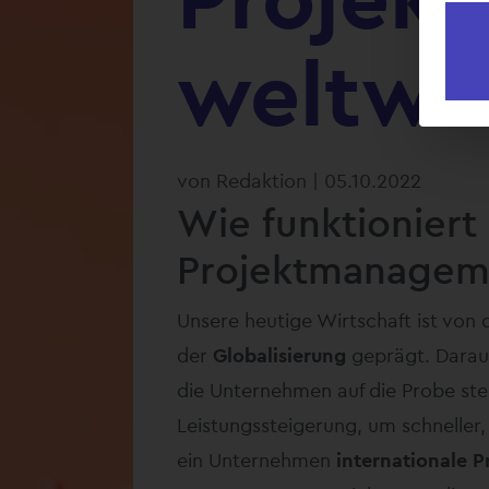
weltwei
von
Redaktion
|
05.10.2022
Wie funktioniert 
Projektmanagem
Unsere heutige Wirtschaft ist von 
der
Globalisierung
geprägt. Darau
die Unternehmen auf die Probe stel
Leistungssteigerung, um schneller,
ein Unternehmen
internationale P