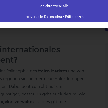
Ich akzeptiere alle
t in Führun
Individuelle Datenschutz-Präferenzen
internationales
ent?
der Philosophie des
freien Marktes
und von
s ergeben sich immer neue Anforderungen,
len. Dabei geht es nicht nur um
 günstiger, besser. Es geht auch darum, wie
rojekte verwaltet
. Und es gilt, die