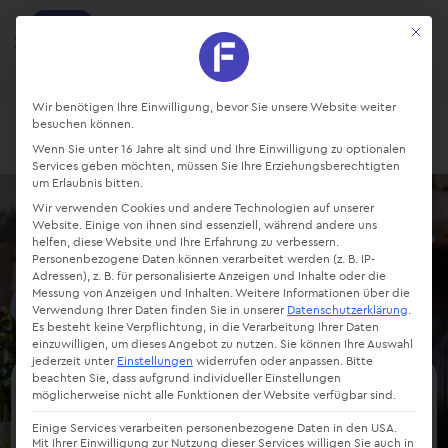
factro
Mit die
Ansehen
Projekte und Aufgaben managen
Kostenlos - Bei Google Play
Datenschutz-Präferenz
Wir benötigen Ihre Einwilligung, bevor Sie unsere Website weiter
besuchen können.
Login
Starte kostenlos
Wenn Sie unter 16 Jahre alt sind und Ihre Einwilligung zu optionalen
Services geben möchten, müssen Sie Ihre Erziehungsberechtigten
um Erlaubnis bitten.
Wir verwenden Cookies und andere Technologien auf unserer
Website. Einige von ihnen sind essenziell, während andere uns
helfen, diese Website und Ihre Erfahrung zu verbessern.
Personenbezogene Daten können verarbeitet werden (z. B. IP-
Adressen), z. B. für personalisierte Anzeigen und Inhalte oder die
Messung von Anzeigen und Inhalten.
Weitere Informationen über die
Verwendung Ihrer Daten finden Sie in unserer
Datenschutzerklärung
.
Es besteht keine Verpflichtung, in die Verarbeitung Ihrer Daten
einzuwilligen, um dieses Angebot zu nutzen.
Sie können Ihre Auswahl
jederzeit unter
Einstellungen
widerrufen oder anpassen.
Bitte
beachten Sie, dass aufgrund individueller Einstellungen
möglicherweise nicht alle Funktionen der Website verfügbar sind.
factro für Microsoft Teams
Einige Services verarbeiten personenbezogene Daten in den USA.
Mit Ihrer Einwilligung zur Nutzung dieser Services willigen Sie auch in