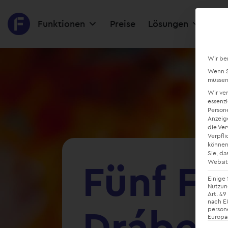
Funktionen
Preise
Lösungen
Res
Wir be
Wenn Si
müssen 
Wir ve
essenzi
Persone
Anzeig
die Ve
Verpfli
können
Sie, da
Fünf Fr
Websit
Einige 
Nutzung
Art. 49
nach EU
Drábek
person
Europä