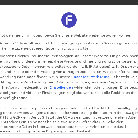
sourcen
Blog
Starte kostenlos
Datenschutz-Präferenz
nötigen Ihre Einwilligung, bevor Sie unsere Website weiter besuchen können.
e unter 16 Jahre alt sind und Ihre Einwilligung zu optionalen Services geben mö
Sie Ihre Erziehungsberechtigten um Erlaubnis bitten.
rwenden Cookies und andere Technologien auf unserer Website. Einige von ihnen
ell, während andere uns helfen, diese Website und Ihre Erfahrung zu verbessern.
nbezogene Daten können verarbeitet werden (z. B. IP-Adressen), z. B. für persona
en und Inhalte oder die Messung von Anzeigen und Inhalten.
Weitere Information
rwendung Ihrer Daten finden Sie in unserer
Datenschutzerklärung
.
Es besteht kei
chtung, in die Verarbeitung Ihrer Daten einzuwilligen, um dieses Angebot zu nutz
 Ihre Auswahl jederzeit unter
Einstellungen
widerrufen oder anpassen.
Bitte bea
ss aufgrund individueller Einstellungen möglicherweise nicht alle Funktionen der
agen an Ale
e verfügbar sind.
Services verarbeiten personenbezogene Daten in den USA. Mit Ihrer Einwilligung 
 dieser Services willigen Sie auch in die Verarbeitung Ihrer Daten in den USA g
 (1) lit. a GDPR ein. Der EuGH stuft die USA als ein Land mit unzureichendem Date
-Standards ein. Es besteht beispielsweise die Gefahr, dass US-Behörden
enbezogene Daten in Überwachungsprogrammen verarbeiten, ohne dass für
erinnen und Europäer eine Klagemöglichkeit besteht.