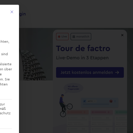
Mit diesem Button wird der Dialog geschlossen. Seine Funktionalität ist ide
Login
×
chten,
 sind
lisierte
en über
ne
en.
Sie
chten
š
zur
emäß
nschutz