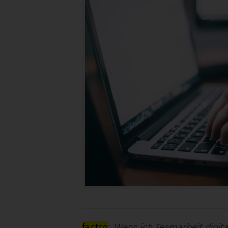
factro
:
Wenn ich Teamarbeit digita