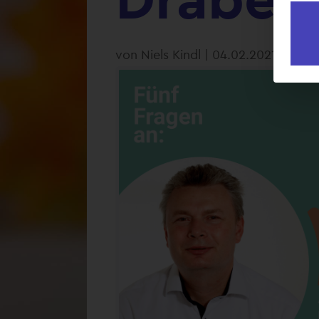
von
Niels Kindl
|
04.02.2021