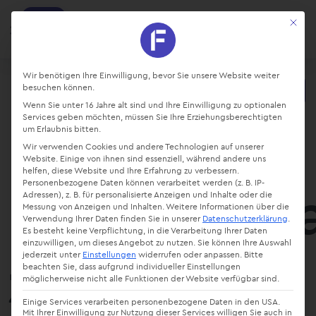
factro
Mit die
Ansehen
Projekte und Aufgaben managen
Kostenlos - Bei Google Play
Datenschutz-Präferenz
Wir benötigen Ihre Einwilligung, bevor Sie unsere Website weiter
besuchen können.
Starte kostenlos
Wenn Sie unter 16 Jahre alt sind und Ihre Einwilligung zu optionalen
Login
Services geben möchten, müssen Sie Ihre Erziehungsberechtigten
um Erlaubnis bitten.
Wir verwenden Cookies und andere Technologien auf unserer
Website. Einige von ihnen sind essenziell, während andere uns
helfen, diese Website und Ihre Erfahrung zu verbessern.
Projektvorl
Personenbezogene Daten können verarbeitet werden (z. B. IP-
Adressen), z. B. für personalisierte Anzeigen und Inhalte oder die
Messung von Anzeigen und Inhalten.
Weitere Informationen über die
Verwendung Ihrer Daten finden Sie in unserer
Datenschutzerklärung
.
Es besteht keine Verpflichtung, in die Verarbeitung Ihrer Daten
einzuwilligen, um dieses Angebot zu nutzen.
Sie können Ihre Auswahl
zur
jederzeit unter
Einstellungen
widerrufen oder anpassen.
Bitte
beachten Sie, dass aufgrund individueller Einstellungen
möglicherweise nicht alle Funktionen der Website verfügbar sind.
Einige Services verarbeiten personenbezogene Daten in den USA.
Mit Ihrer Einwilligung zur Nutzung dieser Services willigen Sie auch in