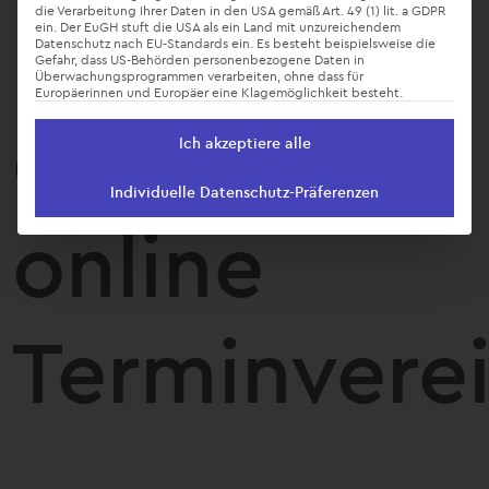
Einführung
die Verarbeitung Ihrer Daten in den USA gemäß Art. 49 (1) lit. a GDPR
ein. Der EuGH stuft die USA als ein Land mit unzureichendem
Datenschutz nach EU-Standards ein. Es besteht beispielsweise die
Gefahr, dass US-Behörden personenbezogene Daten in
Überwachungsprogrammen verarbeiten, ohne dass für
Europäerinnen und Europäer eine Klagemöglichkeit besteht.
einer
Ich akzeptiere alle
Individuelle Datenschutz-Präferenzen
online
Terminvere