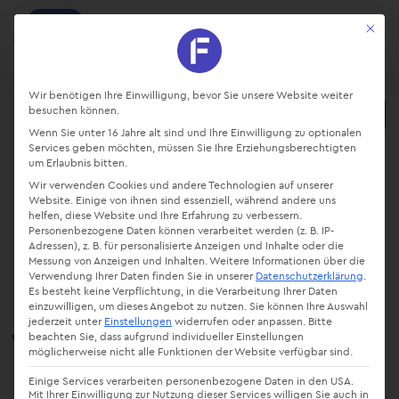
factro
Mit die
Ansehen
Projekte und Aufgaben managen
Kostenlos - Bei Google Play
Datenschutz-Präferenz
Wir benötigen Ihre Einwilligung, bevor Sie unsere Website weiter
besuchen können.
Starte kostenlos
Wenn Sie unter 16 Jahre alt sind und Ihre Einwilligung zu optionalen
Login
Services geben möchten, müssen Sie Ihre Erziehungsberechtigten
um Erlaubnis bitten.
Wir verwenden Cookies und andere Technologien auf unserer
Website. Einige von ihnen sind essenziell, während andere uns
helfen, diese Website und Ihre Erfahrung zu verbessern.
Bauprojekt
Personenbezogene Daten können verarbeitet werden (z. B. IP-
Adressen), z. B. für personalisierte Anzeigen und Inhalte oder die
Messung von Anzeigen und Inhalten.
Weitere Informationen über die
Verwendung Ihrer Daten finden Sie in unserer
Datenschutzerklärung
.
Es besteht keine Verpflichtung, in die Verarbeitung Ihrer Daten
einzuwilligen, um dieses Angebot zu nutzen.
Sie können Ihre Auswahl
Vorlage
jederzeit unter
Einstellungen
widerrufen oder anpassen.
Bitte
beachten Sie, dass aufgrund individueller Einstellungen
möglicherweise nicht alle Funktionen der Website verfügbar sind.
Einige Services verarbeiten personenbezogene Daten in den USA.
Mit Ihrer Einwilligung zur Nutzung dieser Services willigen Sie auch in